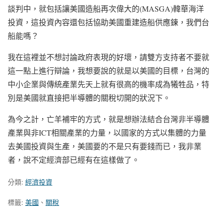
談判中，就包括讓美國造船再次偉大的(MASGA)韓華海洋
投資，這投資內容還包括協助美國重建造船供應鍊，我們台
船能嗎？
我在這裡並不想討論政府表現的好壞，請雙方支持者不要就
這一點上進行辯論，我想要說的就是以美國的目標，台灣的
中小企業與傳統產業先天上就有很高的機率成為犧牲品，特
別是美國就直接把半導體的關稅切開的狀況下。
為今之計，亡羊補牢的方式，就是想辦法結合台灣非半導體
產業與非ICT相關產業的力量，以國家的方式以集體的力量
去美國投資與生產，美國要的不是只有要錢而已，我非業
者，說不定經濟部已經有在這樣做了。
分類:
經濟投資
標籤:
美國
、
關稅