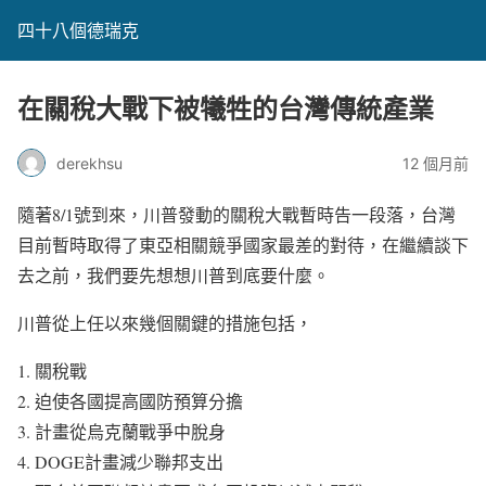
四十八個德瑞克
在關稅大戰下被犧牲的台灣傳統產業
derekhsu
12 個月前
隨著8/1號到來，川普發動的關稅大戰暫時告一段落，台灣
目前暫時取得了東亞相關競爭國家最差的對待，在繼續談下
去之前，我們要先想想川普到底要什麼。
川普從上任以來幾個關鍵的措施包括，
關稅戰
迫使各國提高國防預算分擔
計畫從烏克蘭戰爭中脫身
DOGE計畫減少聯邦支出