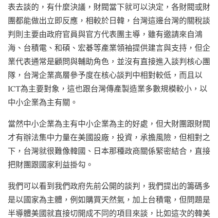
表去談的，有什麼決議，財閥當下就可以決定，各財閥或財
團都能做出立即反應，相較於日韓，台灣這邊台灣的關稅談
判則主要由政府官員與官方代表團主導，雖有邀請來自鴻
海、台積電、和碩、宏碁等產業領袖提供建言與支持，但企
業代表通常是顧問與輔助角色，並沒有直接進入談判核心團
隊，台灣企業高層參予度在核心談判中相對較低，而且以
ICT為主要對象，這也跟台灣傳產製造業多數規模較小，以
中小企業為主有關。
當然中小企業為主有中小企業為主的好處，但大財團跟財閥
才有辦法集中力量在美國設廠，投資，承擔風險，但相對之
下，台灣就很難像韓國、日本那種政商關係緊密結合，直接
把財團跟國家利益掛勾。
我們可以看到我們政府先前公開的談判，我們提出的籌碼多
是以國家為主體，例如購買天然氣，加上台積電，但問題是
半導體美國就直接切開成不同的項目來談，比如這次的韓美