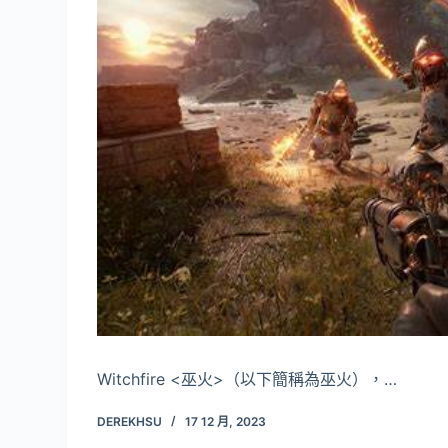
Witchfire <巫火>（以下簡稱為巫火），…
DEREKHSU
17 12 月, 2023