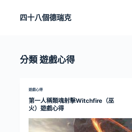
跳
至
四十八個德瑞克
主
要
內
容
分類
遊戲心得
遊戲心得
第一人稱類魂射擊Witchfire（巫
火）遊戲心得