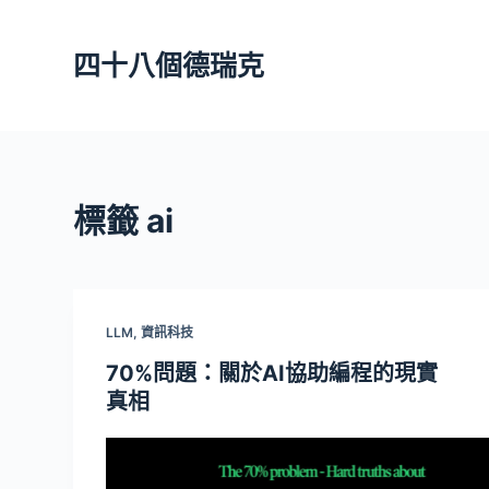
跳
至
四十八個德瑞克
主
要
內
容
標籤
ai
LLM
,
資訊科技
70%問題：關於AI協助編程的現實
真相