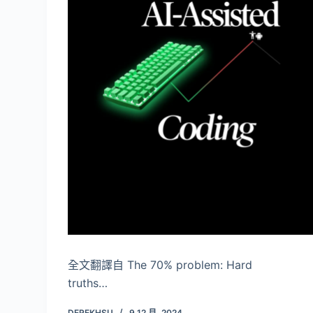
全文翻譯自 The 70% problem: Hard
truths…
DEREKHSU
9 12 月, 2024