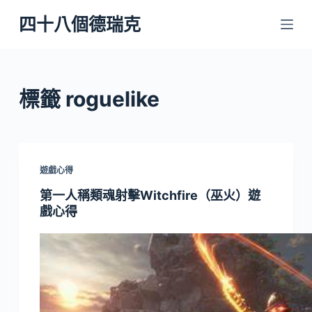
跳
四十八個德瑞克
至
主
要
內
標籤
roguelike
容
遊戲心得
第一人稱類魂射擊Witchfire（巫火）遊
戲心得