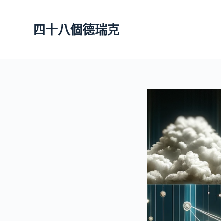
跳
至
四十八個德瑞克
主
要
內
容