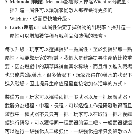
Metanoia (轉變)
: Metanoia影響敵人掉落Witchfire的數量。
提升這一屬性可以讓玩家從敵人那裡獲得更多的
Witchfire，從而更快地升級。
Luck (運氣)
: Luck屬性決定了掉落物的出現率。提升這一
屬性可以增加獲得稀有戰利品和裝備的機會​
​。
每次升級，玩家可以選擇提昇一點屬性，至於要提昇那一點
屬性，就要靠玩家的智慧，我個人是建議提昇生命值比較重
要，因為遊戲中的藥草與補血藥水稀缺，而且每次進入戰場
也只能帶2瓶藥水，很多情況下，玩家都得在0藥水的狀況下
進入戰場，因此提昇生命值是最直接增加存活率的方式。
裝備方面，玩家可以攜帶兩把一般武器以及一把屠魔武器，
武器分為短程、中程、長程，可以透過工作是研發取得而且
遊戲中一種武器不只只有一把，玩家可以在取得一把之後繼
續進行研發，可以獲得同一種武器的第二吧。一般武器都還
可以進行一級強化與二級強化，一級強化通常只要殺敵25人