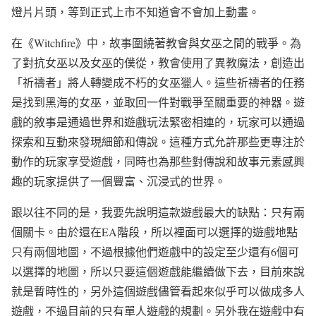
燈片片頭，等到正式上市不知道會不會加上動畫。
在《Witchfire》中，故事圍繞著教會與女巫之間的戰爭。為
了對抗女巫以及女巫的僕從，教會使用了異教魔法，創造出
「祈禱者」將人轉變成不朽的女巫獵人。這些祈禱者的任務
是找到黑海的女巫，並取回一件對戰爭至關重要的神器。遊
戲的敘事是通過世界和遊戲玩法緊密相連的，玩家可以通過
探索和互動來發現細節和傳說。這種方式允許那些更專注於
動作的玩家享受遊戲，同時也為那些對傳說和故事元素感興
趣的玩家提供了一個豐富、沉浸式的世界。
跟以往不同的是，我要先說明這款遊戲最大的缺點：只有兩
個關卡。由於還在EA階段，所以裡面可以選擇的遊戲地點
只有兩個地圖，不過根據他們遊戲中的設定至少還有6個可
以選擇的地圖，所以只要這個遊戲能繼續做下去，目前來說
就是暫時性的，另外這個遊戲儘管看起來似乎可以做成多人
遊戲，不過目前的只有單人遊戲的規劃。另外我在遊戲中有