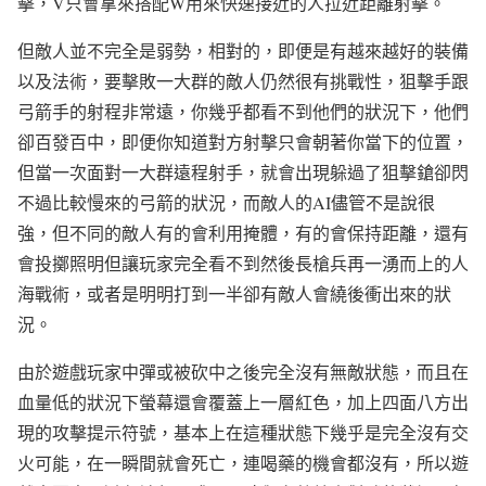
擊，V只會拿來搭配W用來快速接近的人拉近距離射擊。
但敵人並不完全是弱勢，相對的，即便是有越來越好的裝備
以及法術，要擊敗一大群的敵人仍然很有挑戰性，狙擊手跟
弓箭手的射程非常遠，你幾乎都看不到他們的狀況下，他們
卻百發百中，即便你知道對方射擊只會朝著你當下的位置，
但當一次面對一大群遠程射手，就會出現躲過了狙擊鎗卻閃
不過比較慢來的弓箭的狀況，而敵人的AI儘管不是說很
強，但不同的敵人有的會利用掩體，有的會保持距離，還有
會投擲照明但讓玩家完全看不到然後長槍兵再一湧而上的人
海戰術，或者是明明打到一半卻有敵人會繞後衝出來的狀
況。
由於遊戲玩家中彈或被砍中之後完全沒有無敵狀態，而且在
血量低的狀況下螢幕還會覆蓋上一層紅色，加上四面八方出
現的攻擊提示符號，基本上在這種狀態下幾乎是完全沒有交
火可能，在一瞬間就會死亡，連喝藥的機會都沒有，所以遊