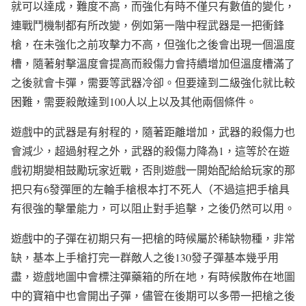
就可以達成，難度不高，而強化有時不僅只有數值的變化，
連戰鬥機制都有所改變，例如第一階中程武器是一把衝鋒
槍，在未強化之前攻擊力不高，但強化之後會出現一個溫度
槽，隨著射擊溫度會提高而殺傷力會持續增加但溫度槽滿了
之後就會卡彈，需要等武器冷卻。但要達到二級強化就比較
困難，需要殺敵達到100人以上以及其他兩個條件。
遊戲中的武器是有射程的，隨著距離增加，武器的殺傷力也
會減少，超過射程之外，武器的殺傷力降為1，這等於在遊
戲初期變相鼓勵玩家近戰，否則遊戲一開始配給給玩家的那
把只有6發彈匣的左輪手槍根本打不死人（不過這把手槍具
有很強的擊暈能力，可以阻止對手追擊，之後仍然可以用。
遊戲中的子彈在初期只有一把槍的時候屬於稀缺物種，非常
缺，基本上手槍打完一群敵人之後130發子彈基本幾乎用
盡，遊戲地圖中會標注彈藥箱的所在地，有時候散佈在地圖
中的寶箱中也會開出子彈，儘管在後期可以多帶一把槍之後