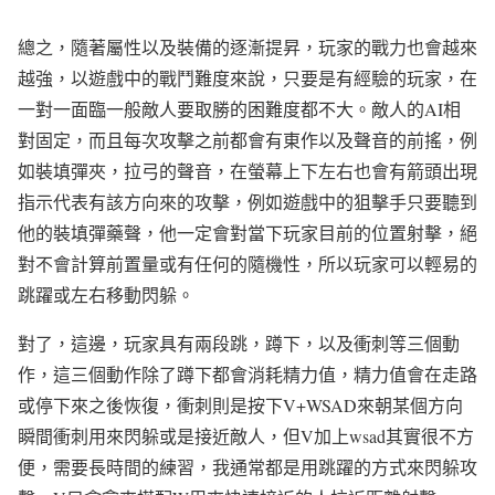
總之，隨著屬性以及裝備的逐漸提昇，玩家的戰力也會越來
越強，以遊戲中的戰鬥難度來說，只要是有經驗的玩家，在
一對一面臨一般敵人要取勝的困難度都不大。敵人的AI相
對固定，而且每次攻擊之前都會有東作以及聲音的前搖，例
如裝填彈夾，拉弓的聲音，在螢幕上下左右也會有箭頭出現
指示代表有該方向來的攻擊，例如遊戲中的狙擊手只要聽到
他的裝填彈藥聲，他一定會對當下玩家目前的位置射擊，絕
對不會計算前置量或有任何的隨機性，所以玩家可以輕易的
跳躍或左右移動閃躲。
對了，這邊，玩家具有兩段跳，蹲下，以及衝刺等三個動
作，這三個動作除了蹲下都會消耗精力值，精力值會在走路
或停下來之後恢復，衝刺則是按下V+WSAD來朝某個方向
瞬間衝刺用來閃躲或是接近敵人，但V加上wsad其實很不方
便，需要長時間的練習，我通常都是用跳躍的方式來閃躲攻